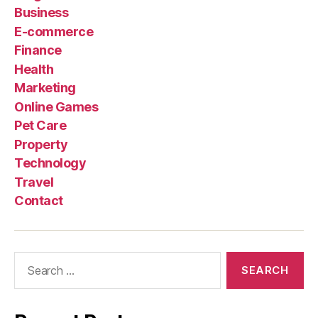
Business
E-commerce
Finance
Health
Marketing
Online Games
Pet Care
Property
Technology
Travel
Contact
Search
for: