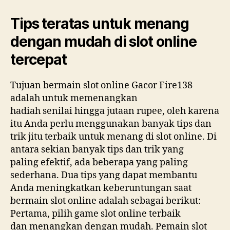
Tips teratas untuk menang
dengan mudah di slot online
tercepat
Tujuan bermain slot online Gacor Fire138
adalah untuk memenangkan
hadiah senilai hingga jutaan rupee, oleh karena
itu Anda perlu menggunakan banyak tips dan
trik jitu terbaik untuk menang di slot online. Di
antara sekian banyak tips dan trik yang
paling efektif, ada beberapa yang paling
sederhana. Dua tips yang dapat membantu
Anda meningkatkan keberuntungan saat
bermain slot online adalah sebagai berikut:
Pertama, pilih game slot online terbaik
dan menangkan dengan mudah. Pemain slot