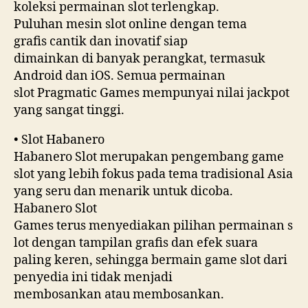
koleksi permainan slot terlengkap.
Puluhan mesin slot online dengan tema
grafis cantik dan inovatif siap
dimainkan di banyak perangkat, termasuk
Android dan iOS. Semua permainan
slot Pragmatic Games mempunyai nilai jackpot
yang sangat tinggi.
• Slot Habanero
Habanero Slot merupakan pengembang game
slot yang lebih fokus pada tema tradisional Asia
yang seru dan menarik untuk dicoba.
Habanero Slot
Games terus menyediakan pilihan permainan s
lot dengan tampilan grafis dan efek suara
paling keren, sehingga bermain game slot dari
penyedia ini tidak menjadi
membosankan atau membosankan.