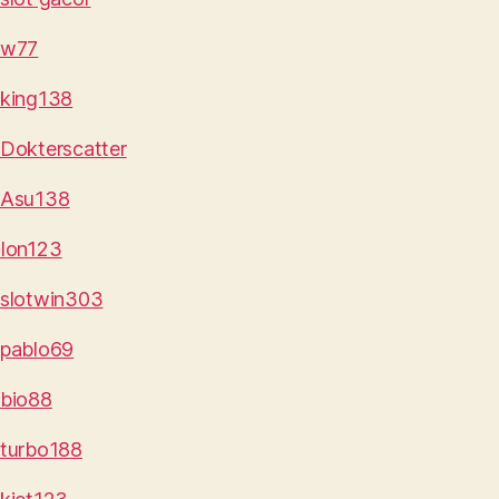
w77
king138
Dokterscatter
Asu138
Ion123
slotwin303
pablo69
bio88
turbo188