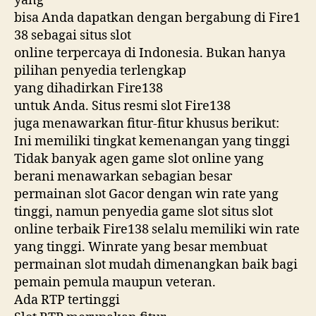
yang
bisa Anda dapatkan dengan bergabung di Fire1
38 sebagai situs slot
online terpercaya di Indonesia. Bukan hanya
pilihan penyedia terlengkap
yang dihadirkan Fire138
untuk Anda. Situs resmi slot Fire138
juga menawarkan fitur-fitur khusus berikut:
Ini memiliki tingkat kemenangan yang tinggi
Tidak banyak agen game slot online yang
berani menawarkan sebagian besar
permainan slot Gacor dengan win rate yang
tinggi, namun penyedia game slot situs slot
online terbaik Fire138 selalu memiliki win rate
yang tinggi. Winrate yang besar membuat
permainan slot mudah dimenangkan baik bagi
pemain pemula maupun veteran.
Ada RTP tertinggi