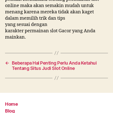
online maka akan semakin mudah untuk
menang karena mereka tidak akan kaget
dalam memilih trik dan tips
yang sesuai dengan
karakter permainan slot Gacor yang Anda
mainkan.
←
Beberapa Hal Penting Perlu Anda Ketahui
Tentang Situs Judi Slot Online
Home
Blog