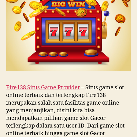
Fire138 Situs Game Provider
– Situs game slot
online terbaik dan terlengkap Fire138
merupakan salah satu fasilitas game online
yang menjanjikan, disini kita bisa
mendapatkan pilihan game slot Gacor
terlengkap dalam satu user ID. Dari game slot
online terbaik hingga game slot Gacor