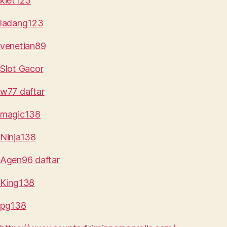
kiet123
ladang123
venetian89
Slot Gacor
w77 daftar
magic138
Ninja138
Agen96 daftar
King138
pg138