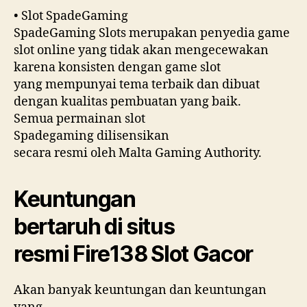
• Slot SpadeGaming
SpadeGaming Slots merupakan penyedia game
slot online yang tidak akan mengecewakan
karena konsisten dengan game slot
yang mempunyai tema terbaik dan dibuat
dengan kualitas pembuatan yang baik.
Semua permainan slot
Spadegaming dilisensikan
secara resmi oleh Malta Gaming Authority.
Keuntungan
bertaruh di situs
resmi Fire138 Slot Gacor
Akan banyak keuntungan dan keuntungan