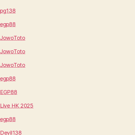
pg138
egp88
JowoToto
JowoToto
JowoToto
egp88
EGP88
Live HK 2025
egp88
Devil138