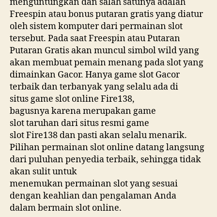
menguntungkan dan salah satunya adalah
Freespin atau bonus putaran gratis yang diatur
oleh sistem komputer dari permainan slot
tersebut. Pada saat Freespin atau Putaran
Putaran Gratis akan muncul simbol wild yang
akan membuat pemain menang pada slot yang
dimainkan Gacor. Hanya game slot Gacor
terbaik dan terbanyak yang selalu ada di
situs game slot online Fire138,
bagusnya karena merupakan game
slot taruhan dari situs resmi game
slot Fire138 dan pasti akan selalu menarik.
Pilihan permainan slot online datang langsung
dari puluhan penyedia terbaik, sehingga tidak
akan sulit untuk
menemukan permainan slot yang sesuai
dengan keahlian dan pengalaman Anda
dalam bermain slot online.