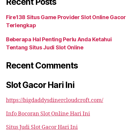
Recent Posts
Fire138 Situs Game Provider Slot Online Gacor
Terlengkap
Beberapa Hal Penting Perlu Anda Ketahui
Tentang Situs Judi Slot Online
Recent Comments
Slot Gacor Hari Ini
https://bigdaddysdinercloudcroft.com/
Info Bocoran Slot Online Hari Ini
Situs Judi Slot Gacor Hari Ini