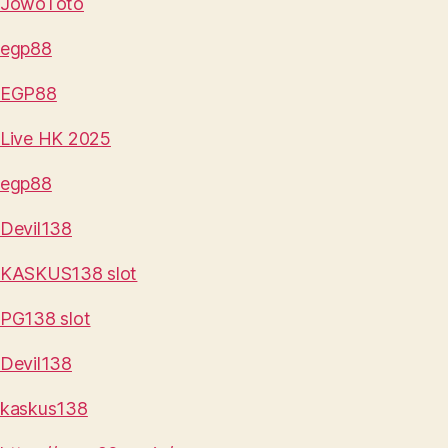
JowoToto
egp88
EGP88
Live HK 2025
egp88
Devil138
KASKUS138 slot
PG138 slot
Devil138
kaskus138