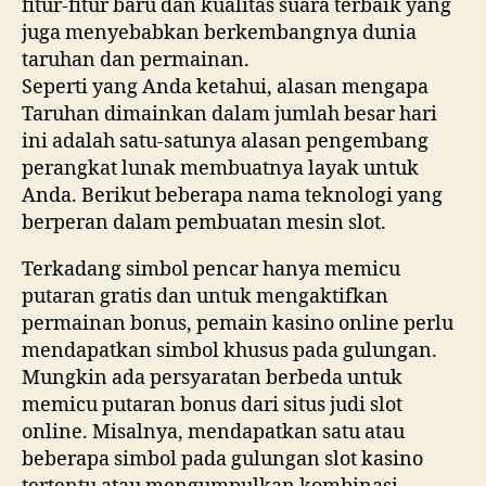
fitur-fitur baru dan kualitas suara terbaik yang
juga menyebabkan berkembangnya dunia
taruhan dan permainan.
Seperti yang Anda ketahui, alasan mengapa
Taruhan dimainkan dalam jumlah besar hari
ini adalah satu-satunya alasan pengembang
perangkat lunak membuatnya layak untuk
Anda. Berikut beberapa nama teknologi yang
berperan dalam pembuatan mesin slot.
Terkadang simbol pencar hanya memicu
putaran gratis dan untuk mengaktifkan
permainan bonus, pemain kasino online perlu
mendapatkan simbol khusus pada gulungan.
Mungkin ada persyaratan berbeda untuk
memicu putaran bonus dari situs judi slot
online. Misalnya, mendapatkan satu atau
beberapa simbol pada gulungan slot kasino