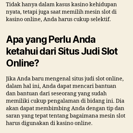
Tidak hanya dalam kasus kasino kehidupan
nyata, tetapi juga saat memilih mesin slot di
kasino online, Anda harus cukup selektif.
Apa yang Perlu Anda
ketahui dari Situs Judi Slot
Online?
Jika Anda baru mengenal situs judi slot online,
dalam hal ini, Anda dapat mencari bantuan
dan bantuan dari seseorang yang sudah
memiliki cukup pengalaman di bidang ini. Dia
akan dapat membimbing Anda dengan tip dan
saran yang tepat tentang bagaimana mesin slot
harus digunakan di kasino online.