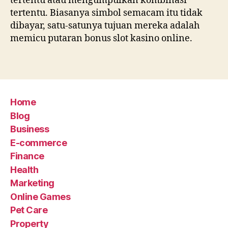
tertentu atau mengumpulkan kombinasi
tertentu. Biasanya simbol semacam itu tidak
dibayar, satu-satunya tujuan mereka adalah
memicu putaran bonus slot kasino online.
Home
Blog
Business
E-commerce
Finance
Health
Marketing
Online Games
Pet Care
Property