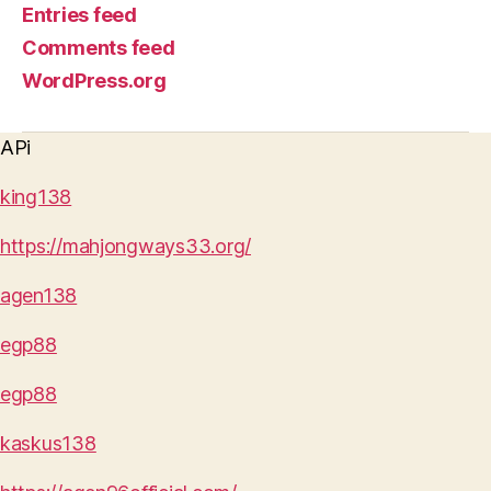
Entries feed
Comments feed
WordPress.org
APi
king138
https://mahjongways33.org/
agen138
egp88
egp88
kaskus138