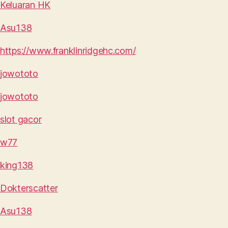
Keluaran HK
Asu138
https://www.franklinridgehc.com/
jowototo
jowototo
slot gacor
w77
king138
Dokterscatter
Asu138