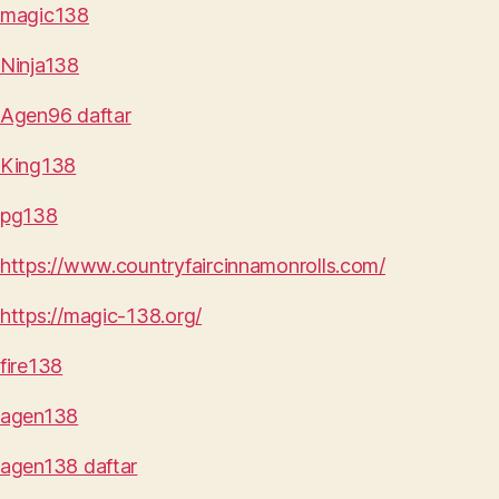
magic138
Ninja138
Agen96 daftar
King138
pg138
https://www.countryfaircinnamonrolls.com/
https://magic-138.org/
fire138
agen138
agen138 daftar