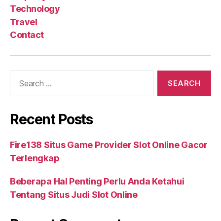
Technology
Travel
Contact
Search
for:
Recent Posts
Fire138 Situs Game Provider Slot Online Gacor
Terlengkap
Beberapa Hal Penting Perlu Anda Ketahui
Tentang Situs Judi Slot Online