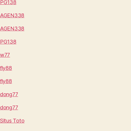
PG138
AGEN338
AGEN338
PG138
w77
fly88
fly88
dong77
dong77
Situs Toto